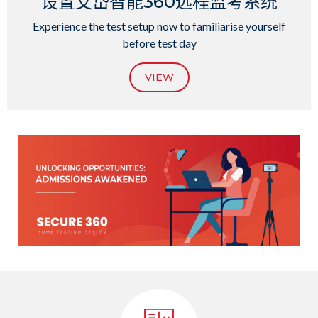
设置艾岱智能360远程监考系统
Experience the test setup now to familiarise yourself
before test day
VIEW