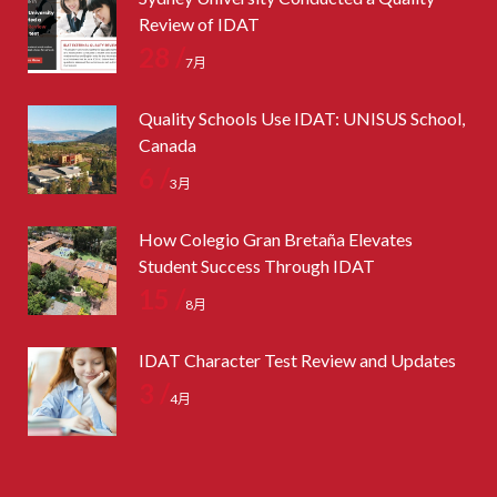
Review of IDAT
28 /
7月
Quality Schools Use IDAT: UNISUS School,
Canada
6 /
3月
How Colegio Gran Bretaña Elevates
Student Success Through IDAT
15 /
8月
IDAT Character Test Review and Updates
3 /
4月