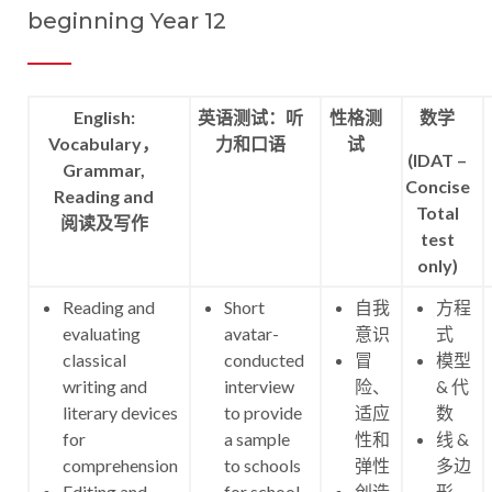
beginning Year 12
English:
英语测试：听
性格测
数学
Vocabulary，
力和口语
试
(IDAT –
Grammar,
Concise
Reading and
Total
阅读及写作
test
only)
Reading and
Short
自我
方程
evaluating
avatar-
意识
式
classical
conducted
冒
模型
writing and
interview
险、
& 代
literary devices
to provide
适应
数
for
a sample
性和
线 &
comprehension
to schools
弹性
多边
Editing and
for school-
创造
形