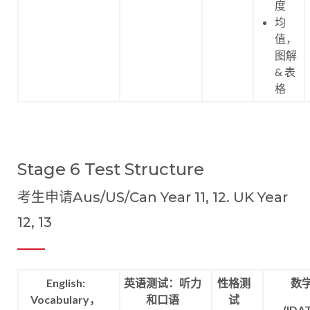
度
均
值，
图解
& 表
格
Stage 6 Test Structure
考生申请Aus/US/Can Year 11, 12. UK Year
12, 13
English:
英语测试：听力
性格测
数
Vocabulary，
和口语
试
(IDAT