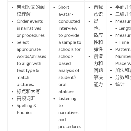
带图短文的阅
Short
自我
平面几
读理解
avatar-
意识
三维几
Order events
conducted
冒
Measur
in narratives
interview
险、
– Lengt
or procedures
to provide
适应
Measur
Select
a sample to
性和
– Time
appropriate
schools for
弹性
Pattern
words/phrases
school-
创造
Number
to align with
based
力和
Place V
text type &
analysis of
问题
加法和
match
student’s
解决
分数和
pictures.
oral
能力
统计
标点和大写
abilities
高频词汇
Listening
Spelling &
to
Phonics
narratives
and
procedures