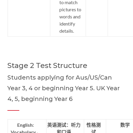
to match
pictures to
words and
identify
details.
Stage 2 Test Structure
Students applying for Aus/US/Can
Year 3, 4 or beginning Year 5. UK Year
4, 5, beginning Year 6
English:
英语测试：听力
性格测
数学
Vocabulary，
和口语
试