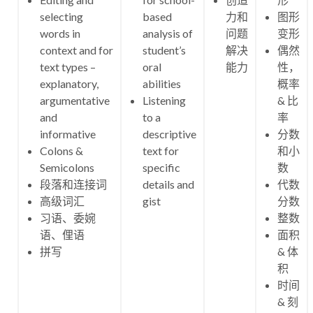
selecting
based
力和
图形
words in
analysis of
问题
变形
context and for
student’s
解决
偶然
text types –
oral
能力
性，
explanatory,
abilities
概率
argumentative
Listening
& 比
and
to a
率
informative
descriptive
分数
Colons &
text for
和小
Semicolons
specific
数
段落和连接词
details and
代数
高级词汇
gist
分数
习语、委婉
整数
语、俚语
面积
拼写
& 体
积
时间
& 刻