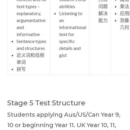
text types –
abilities
问题
乘法
explanatory,
Listening to
解决
应用
argumentative
an
能力
测量
and
informational
几何
informative
text for
Sentence types
specific
and structures
details and
近义词和低频
gist
单词
拼写
Stage 5 Test Structure
Students applying Aus/US/Can Year 9,
10 or beginning Year 11. UK Year 10, 11,