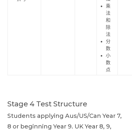
乘
法
和
除
法
分
数
小
数
点
Stage 4 Test Structure
Students applying Aus/US/Can Year 7,
8 or beginning Year 9. UK Year 8, 9,