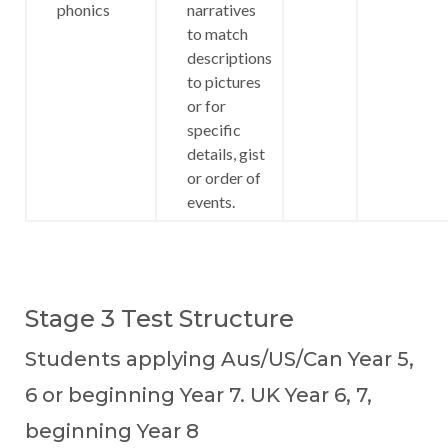
phonics
narratives
to match
descriptions
to pictures
or for
specific
details, gist
or order of
events.
Stage 3 Test Structure
Students applying Aus/US/Can Year 5,
6 or beginning Year 7. UK Year 6, 7,
beginning Year 8