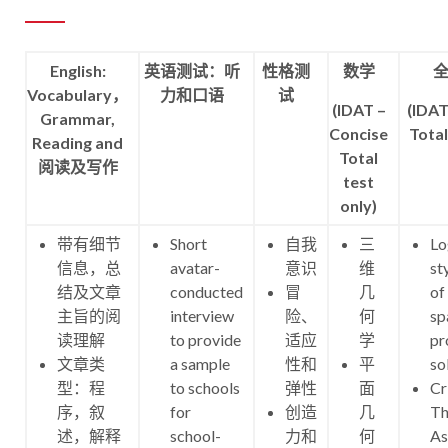
English:
英语测试：听
性格测
数学
Vocabulary，
力和口语
试
(IDAT –
(IDAT
Grammar,
Concise
Total
Reading and
Total
阅读及写作
test
only)
带有细节
Short
自我
三
Lo
信息，总
avatar-
意识
维
st
结及文章
conducted
冒
几
of
主旨的阅
interview
险、
何
sp
读理解
to provide
适应
学
pr
文章类
a sample
性和
平
so
型：程
to schools
弹性
面
Cr
序，叙
for
创造
几
Th
述，解释
school-
力和
何
As