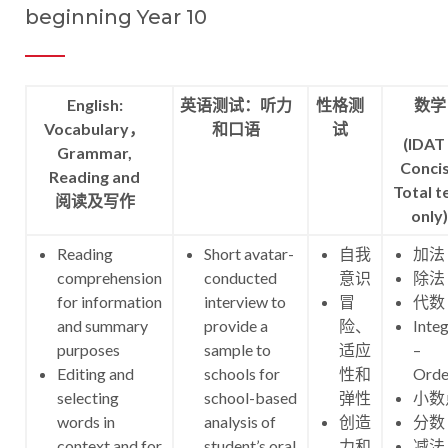
beginning Year 10
English:
英语测试：听力
性格测
数学
Vocabulary，
和口语
试
(IDAT
Grammar,
Conci
Reading and
Total t
阅读及写作
only)
Reading
Short avatar-
自我
加法
comprehension
conducted
意识
除法
for information
interview to
冒
代数
and summary
provide a
险、
Inte
purposes
sample to
适应
–
Editing and
schools for
性和
Orde
selecting
school-based
弹性
小数
words in
analysis of
创造
分数
context and for
student’s oral
力和
减法