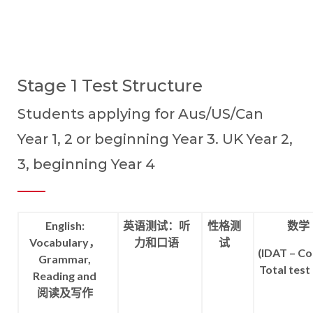
Stage 1 Test Structure
Students applying for Aus/US/Can
Year 1, 2 or beginning Year 3. UK Year 2,
3, beginning Year 4
English:
英语测试：听
性格测
数学
Vocabulary，
力和口语
试
(IDAT – Co
Grammar,
Total test
Reading and
阅读及写作