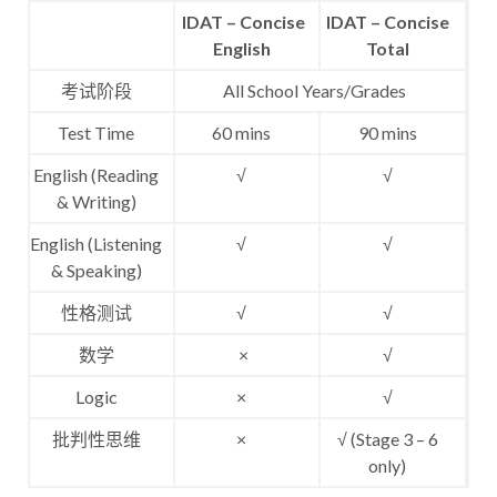
IDAT – Concise
IDAT – Concise
English
Total
考试阶段
All School Years/Grades
Test Time
60 mins
90 mins
English (Reading
√
√
& Writing)
English (Listening
√
√
& Speaking)
性格测试
√
√
数学
×
√
Logic
×
√
批判性思维
×
√ (Stage 3 – 6
only)