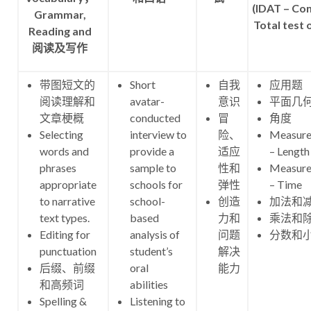
(IDAT – Co
Grammar,
Total test 
Reading and
阅读及写作
带图短文的
Short
自我
应用题
阅读理解和
avatar-
意识
平面几
文章梗概
conducted
冒
角度
Selecting
interview to
险、
Measur
words and
provide a
适应
– Length
phrases
sample to
性和
Measur
appropriate
schools for
弹性
– Time
to narrative
school-
创造
加法和
text types.
based
力和
乘法和
Editing for
analysis of
问题
分数和
punctuation
student’s
解决
后缀、前缀
oral
能力
和高频词
abilities
Spelling &
Listening to