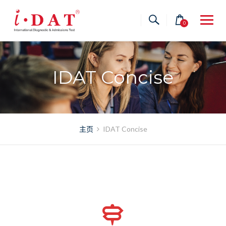
Skip
to
0
content
IDAT Concise
主页
IDAT Concise