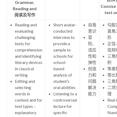
Grammar,
Concise 
Reading and
test o
阅读及写作
Reading and
Short avatar-
自我
勾股
evaluating
conducted
意识
直角
challenging
interview to
冒
形
texts for
provide a
险、
正弦 
comprehension
sample to
适应
弦规
and identifying
schools for
性和
三角
literary devices
school-
弹性
积
in classical
based
创造
等差
writing
analysis of
力和
等比
Editing and
student’s
问题
三角
selecting
oral abilities
解决
二项
words in
Listening to a
能力
理
context and for
controversial
Real 
text types –
lecture for
Comp
explanatory
specific
Num