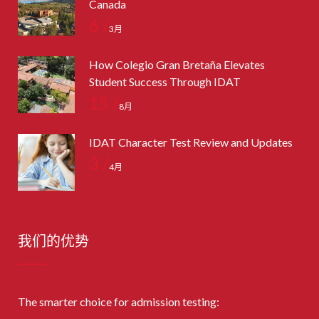
Canada
6 /
3月
How Colegio Gran Bretaña Elevates
Student Success Through IDAT
15 /
8月
IDAT Character Test Review and Updates
3 /
4月
我们的优势
The smarter choice for admission testing: