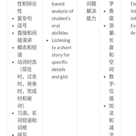
性和辩论
based
问题
学
De
性
analysis of
解决
角
In
复杂句
student’s
能力
度
In
逗号
oral
测
Ev
直接和间
abilities
量-
Ar
接演讲
Listening
长
模态和短
to a short
度
语
story for
和
动词时态
specific
空
（现在
details
间
时，过去
and gist
数
时，将来
字-
时，完成
位
时和被
值
动）
加
习语，名
法
词短语和
和
词根
减
拼写
法