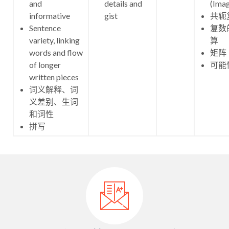
and
details and
(Imag
informative
gist
共轭
Sentence
复数
variety, linking
算
words and flow
矩阵
of longer
可能
written pieces
词义解释、词
义差别、生词
和词性
拼写